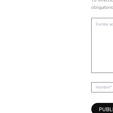
Tu direcci
obligatori
Escribe
aquí...
Nombre*