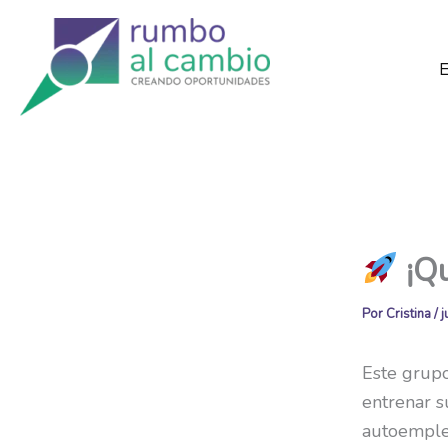
Ir
al
contenido
¡Qu
Por
Cristina
/
j
Este grupo
entrenar s
autoemple