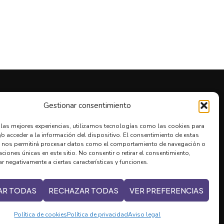
LEGAL
Gestionar consentimiento
r las mejores experiencias, utilizamos tecnologías como las cookies para
Política de cookies
/o acceder a la información del dispositivo. El consentimiento de estas
Aviso legal
 nos permitirá procesar datos como el comportamiento de navegación o
caciones únicas en este sitio. No consentir o retirar el consentimiento,
Política de privacidad
r negativamente a ciertas características y funciones.
AR TODAS
RECHAZAR TODAS
VER PREFERENCIAS
Política de cookies
Política de privacidad
Aviso legal