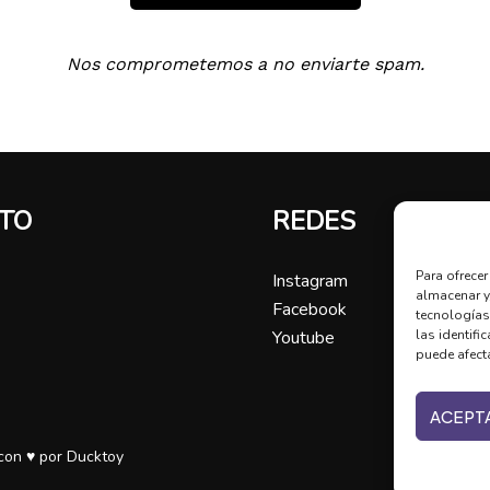
Nos comprometemos a no enviarte spam.
TO
REDES
Para ofrece
Instagram
almacenar y
Facebook
tecnologías
Youtube
las identifi
puede afecta
ACEPT
con ♥ por Ducktoy