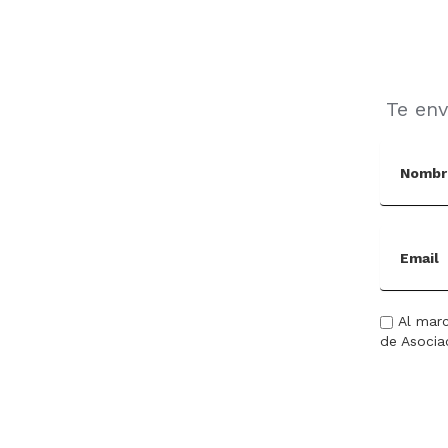
Te en
Al marc
de Asocia